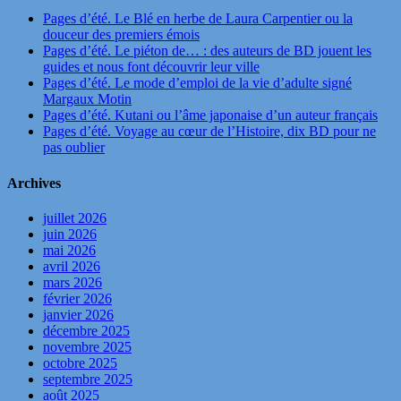
Pages d’été. Le Blé en herbe de Laura Carpentier ou la
douceur des premiers émois
Pages d’été. Le piéton de… : des auteurs de BD jouent les
guides et nous font découvrir leur ville
Pages d’été. Le mode d’emploi de la vie d’adulte signé
Margaux Motin
Pages d’été. Kutani ou l’âme japonaise d’un auteur français
Pages d’été. Voyage au cœur de l’Histoire, dix BD pour ne
pas oublier
Archives
juillet 2026
juin 2026
mai 2026
avril 2026
mars 2026
février 2026
janvier 2026
décembre 2025
novembre 2025
octobre 2025
septembre 2025
août 2025