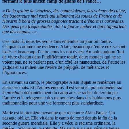
formant le plus ancien camp de gitans de France…
« De la graine de vauriens, des cambrioleurs, des voleurs de cuivre,
des bagarreurs mal rasés qui sillonnent les routes de France et de
Navarre à bord de grosses bagnoles tractant d’énormes caravanes.
Des gens peu fréquentables, dont il faut se méfier et qui n’apportent
que des ennuis… »
.
Ces mots-là, nous les avons tous entendus un jour ou l’autre.
Claquant comme une évidence. Alors, beaucoup d’entre eux se sont
isolés et beaucoup d’entre nous les ont évités. Au point aujourd’hui
de vivre chacun dans l’indifférence totale, deux mondes qui ne se
voient pas, ne se parlent pas, d’un côté les manouches, de l’autre les
gadjos et au milieu une rivière de préjugés, de méfiances et
d’ignorances.
En arrivant au camp, le photographe Alain Bujak se remémore lui
aussi ces mots. Et d’autres encore. Il est venu ici pour
enquêter sur
le prochai
n démantèlement du camp arès le rachat du terrain par
l’armée et le relogement des manouches dans des habitations plus
traditionnelles pour une vie forcément plus standardisée.
Marie est la première personne que rencontre Alain Bujak. Un
passage obligé. Elle vit dans le camp de rond depuis la fin de la
seconde guerre mondiale. Elle y a vécu le racisme ordinaire, la
misère, l’exclusion, la solitude. Mais elle y a aussi vécu de belles