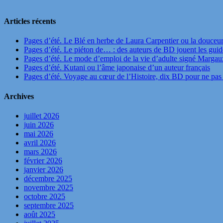
Articles récents
Pages d’été. Le Blé en herbe de Laura Carpentier ou la douceu
Pages d’été. Le piéton de… : des auteurs de BD jouent les guide
Pages d’été. Le mode d’emploi de la vie d’adulte signé Marga
Pages d’été. Kutani ou l’âme japonaise d’un auteur français
Pages d’été. Voyage au cœur de l’Histoire, dix BD pour ne pas 
Archives
juillet 2026
juin 2026
mai 2026
avril 2026
mars 2026
février 2026
janvier 2026
décembre 2025
novembre 2025
octobre 2025
septembre 2025
août 2025