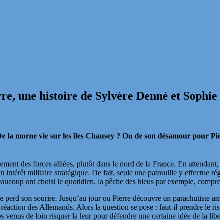
rre, une histoire de Sylvère Denné et Soph
? De la morne vie sur les îles Chausey ? Ou de son désamour pour Pi
 des forces alliées, plutôt dans le nord de la France. En attendant, el
térêt militaire stratégique. De fait, seule une patrouille y effectue rég
eaucoup ont choisi le quotidien, la pêche des bleus par exemple, compren
lle perd son sourire. Jusqu’au jour ou Pierre découvre un parachutiste amé
 réaction des Allemands. Alors la question se pose : faut-il prendre le ri
s venus de loin risquer la leur pour défendre une certaine idée de la libe