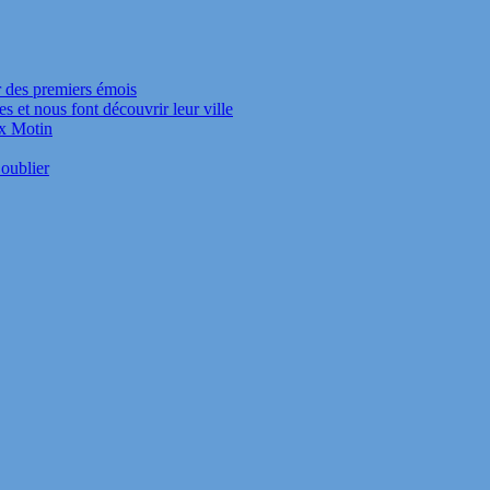
r des premiers émois
s et nous font découvrir leur ville
ux Motin
oublier