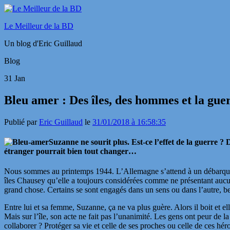
Le Meilleur de la BD
Un blog d'Eric Guillaud
Blog
31
Jan
Bleu amer : Des îles, des hommes et la gue
Publié par
Eric Guillaud
le
31/01/2018 à 16:58:35
Suzanne ne sourit plus. Est-ce l’effet de la guerre 
étranger pourrait bien tout changer…
Nous sommes au printemps 1944. L’Allemagne s’attend à un débarquement
îles Chausey qu’elle a toujours considérées comme ne présentant aucun in
grand chose. Certains se sont engagés dans un sens ou dans l’autre, b
Entre lui et sa femme, Suzanne, ça ne va plus guère. Alors il boit et e
Mais sur l’île, son acte ne fait pas l’unanimité. Les gens ont peur de la
collaborer ? Protéger sa vie et celle de ses proches ou celle de ces héro