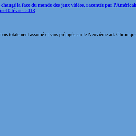
ui a changé la face du monde des jeux vidéos, racontée par l’Améri
ire
10 février 2018
s totalement assumé et sans préjugés sur le Neuvième art. Chroniques, in