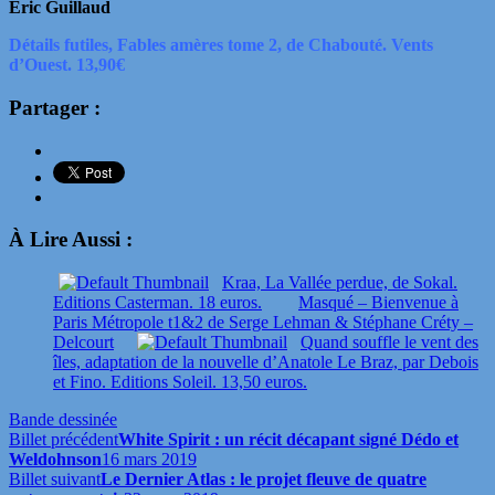
Eric Guillaud
Détails futiles, Fables amères tome 2, de Chabouté. Vents
d’Ouest. 13,90€
Partager :
À Lire Aussi :
Kraa, La Vallée perdue, de Sokal.
Editions Casterman. 18 euros.
Masqué – Bienvenue à
Paris Métropole t1&2 de Serge Lehman & Stéphane Créty –
Delcourt
Quand souffle le vent des
îles, adaptation de la nouvelle d’Anatole Le Braz, par Debois
et Fino. Editions Soleil. 13,50 euros.
Bande dessinée
Billet précédent
White Spirit : un récit décapant signé Dédo et
Weldohnson
16 mars 2019
Billet suivant
Le Dernier Atlas : le projet fleuve de quatre