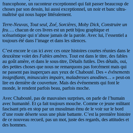
francophone, un raconteur exceptionnel qui fait passer beaucoup de
choses par son dessin, lui aussi exceptionnel, un noir et banc ultra-
maîtrisé qui nous happe littéralement.
Terre-Neuvas, Tout seul, Zoé, Sorcières, Moby Dick, Construire un
feu
…. chacun de ces livres est un petit bijou graphique et
scénaristique qui n’abuse jamais de la parole. Avec lui, l’essentiel a
toujours été dans l’image et dans les silences.
C’est encore le cas ici avec ces onze histoires courtes réunies dans le
deuxième volet des
Fables amères
. Tout est dans le titre, des fables
au goût amère, et dans le sous-titre, Détails futiles. Des détails, oui,
des petites choses que nous ne remarquons pas forcément mais qui
ne passent pas inaperçues aux yeux de Chabouté. Des «
événements
insignifiants, minuscules impairs, maladresses anodines… »
peut-on
lire en dernière de couverture. Mais des événements qui font le
monde, le rendent parfois beau, parfois moche.
Avec Chabouté, pas de mauvaises surprises, on parle de l’humain
avec humanité. Et ça fait toujours mouche. Comme ce jeune militant
fascisant pris en stop par un musulman ému de le voir sur le bord
d’une route déserte sous une pluie battante. C’est la première histoire
de ce nouveau recueil, pas un mot, juste des regards, des attitudes et
des hommes.