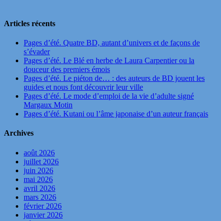
Articles récents
Pages d’été. Quatre BD, autant d’univers et de façons de
s’évader
Pages d’été. Le Blé en herbe de Laura Carpentier ou la
douceur des premiers émois
Pages d’été. Le piéton de… : des auteurs de BD jouent les
guides et nous font découvrir leur ville
Pages d’été. Le mode d’emploi de la vie d’adulte signé
Margaux Motin
Pages d’été. Kutani ou l’âme japonaise d’un auteur français
Archives
août 2026
juillet 2026
juin 2026
mai 2026
avril 2026
mars 2026
février 2026
janvier 2026