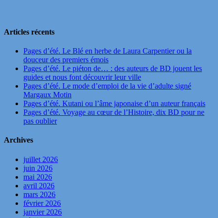
Articles récents
Pages d’été. Le Blé en herbe de Laura Carpentier ou la
douceur des premiers émois
Pages d’été. Le piéton de… : des auteurs de BD jouent les
guides et nous font découvrir leur ville
Pages d’été. Le mode d’emploi de la vie d’adulte signé
Margaux Motin
Pages d’été. Kutani ou l’âme japonaise d’un auteur français
Pages d’été. Voyage au cœur de l’Histoire, dix BD pour ne
pas oublier
Archives
juillet 2026
juin 2026
mai 2026
avril 2026
mars 2026
février 2026
janvier 2026