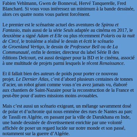
Fabien Vehlmann, Gwen de Bonneval, Hervé Tanquerelle, Fred
Blanchard. Si vous vous intéressez un minimum à la bande dessinée,
alors ces quatre noms vous parlent forcément.
Le premier est le scénariste actuel des aventures de
Spirou et
Fantasio
, mais aussi de la série
Seuls
adaptée au cinéma en 2017, le
deuxième a signé
Adam et Elle
ou plus récemment
Polaris ou la nuit
de Circé
, le troisième a réalisé le dessin et écrit le scénario
de
Groenland Vertigo
, le dessin de
Professeur Bell
ou de
La
Communauté
, enfin le dernier, directeur du label Série B des
éditions Delcourt, est aussi designer pour la BD et le cinéma, associé
à une multitude de projets parmi lesquels le récent
Renaissance
.
Et il fallait bien des auteurs de poids pour porter ce nouveau
projet.
Le Dernier Atlas
, c’est d’abord plusieurs centaines de tonnes
d’acier, un robot géant comme vous n’en avez jamais vu, élaboré
aux chantiers de Saint-Nazaire pour la reconstruction de la France et
peut-être pour d’autres missions moins avouables.
Mais c’est aussi un scénario exigeant, un mélange savamment dosé
de polar et d’uchronie qui nous emmène des rues de Nantes au parc
de Tassili en Algérie, en passant par la ville de Darukhana en Inde,
une bande dessinée de divertissement enrichie par une volonté
affichée de poser un regard lucide sur notre monde et son passé,
notamment sur la guerre d’Algérie.