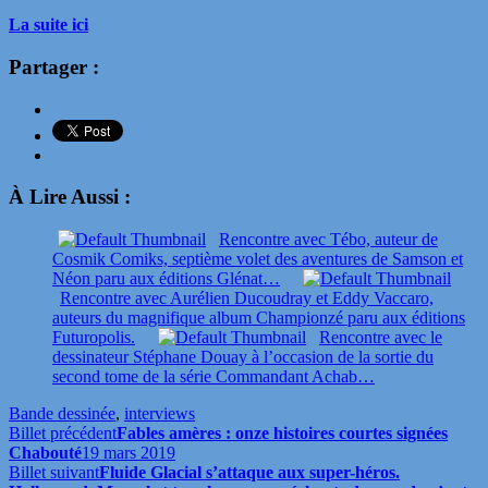
La suite ici
Partager :
À Lire Aussi :
Rencontre avec Tébo, auteur de
Cosmik Comiks, septième volet des aventures de Samson et
Néon paru aux éditions Glénat…
Rencontre avec Aurélien Ducoudray et Eddy Vaccaro,
auteurs du magnifique album Championzé paru aux éditions
Futuropolis.
Rencontre avec le
dessinateur Stéphane Douay à l’occasion de la sortie du
second tome de la série Commandant Achab…
Bande dessinée
,
interviews
Billet précédent
Fables amères : onze histoires courtes signées
Chabouté
19 mars 2019
Billet suivant
Fluide Glacial s’attaque aux super-héros.