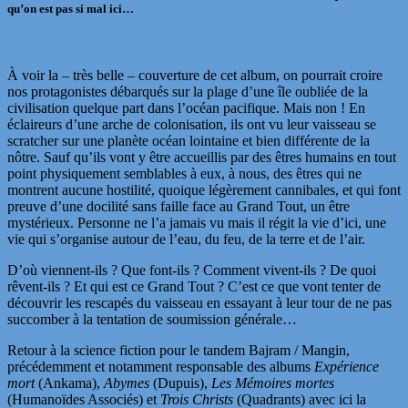
qu’on est pas si mal ici…
À voir la – très belle – couverture de cet album, on pourrait croire
nos protagonistes débarqués sur la plage d’une île oubliée de la
civilisation quelque part dans l’océan pacifique. Mais non ! En
éclaireurs d’une arche de colonisation, ils ont vu leur vaisseau se
scratcher sur une planète océan lointaine et bien différente de la
nôtre. Sauf qu’ils vont y être accueillis par des êtres humains en tout
point physiquement semblables à eux, à nous, des êtres qui ne
montrent aucune hostilité, quoique légèrement cannibales, et qui font
preuve d’une docilité sans faille face au Grand Tout, un être
mystérieux. Personne ne l’a jamais vu mais il régit la vie d’ici, une
vie qui s’organise autour de l’eau, du feu, de la terre et de l’air.
D’où viennent-ils ? Que font-ils ? Comment vivent-ils ? De quoi
rêvent-ils ? Et qui est ce Grand Tout ? C’est ce que vont tenter de
découvrir les rescapés du vaisseau en essayant à leur tour de ne pas
succomber à la tentation de soumission générale…
Retour à la science fiction pour le tandem Bajram / Mangin,
précédemment et notamment responsable des albums
Expérience
mort
(Ankama),
Abymes
(Dupuis),
Les Mémoires mortes
(Humanoïdes Associés) et
Trois Christs
(Quadrants) avec ici la