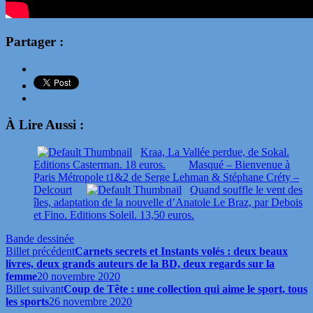
Partager :
À Lire Aussi :
Kraa, La Vallée perdue, de Sokal.
Editions Casterman. 18 euros.
Masqué – Bienvenue à
Paris Métropole t1&2 de Serge Lehman & Stéphane Créty –
Delcourt
Quand souffle le vent des
îles, adaptation de la nouvelle d’Anatole Le Braz, par Debois
et Fino. Editions Soleil. 13,50 euros.
Bande dessinée
Billet précédent
Carnets secrets et Instants volés : deux beaux
livres, deux grands auteurs de la BD, deux regards sur la
femme
20 novembre 2020
Billet suivant
Coup de Tête : une collection qui aime le sport, tous
les sports
26 novembre 2020