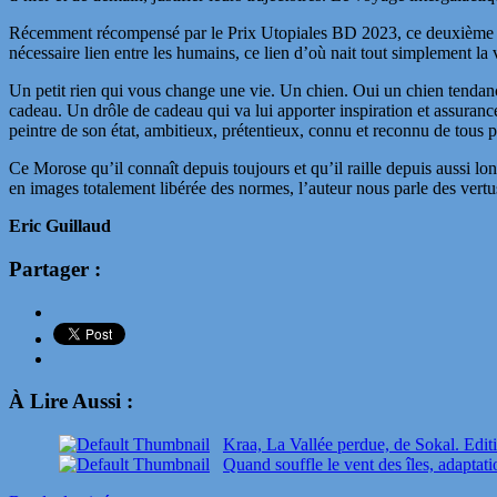
Récemment récompensé par le Prix Utopiales BD 2023, ce deuxième al
nécessaire lien entre les humains, ce lien d’où nait tout simplement la 
Un petit rien qui vous change une vie. Un chien. Oui un chien tendance
cadeau. Un drôle de cadeau qui va lui apporter inspiration et assuranc
peintre de son état, ambitieux, prétentieux, connu et reconnu de tous 
Ce Morose qu’il connaît depuis toujours et qu’il raille depuis aussi lon
en images totalement libérée des normes, l’auteur nous parle des vert
Eric Guillaud
Partager :
À Lire Aussi :
Kraa, La Vallée perdue, de Sokal. Edit
Quand souffle le vent des îles, adaptat