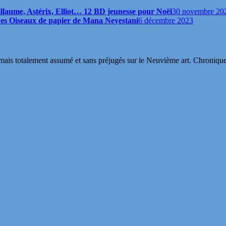
llaume, Astérix, Elliot… 12 BD jeunesse pour Noël
30 novembre 20
 Les Oiseaux de papier de Mana Neyestani
6 décembre 2023
s totalement assumé et sans préjugés sur le Neuvième art. Chroniques, in