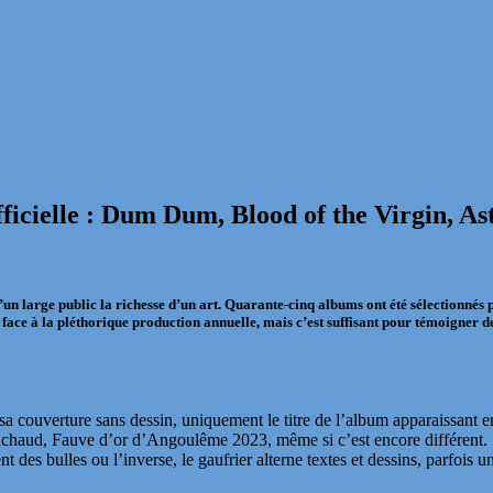
fficielle : Dum Dum, Blood of the Virgin, 
’un large public la richesse d’un art. Quarante-cinq albums ont été sélectionnés 
ce à la pléthorique production annuelle, mais c’est suffisant pour témoigner de l
a couverture sans dessin, uniquement le titre de l’album apparaissant en r
haud, Fauve d’or d’Angoulême 2023, même si c’est encore différent. Ici
s bulles ou l’inverse, le gaufrier alterne textes et dessins, parfois un t