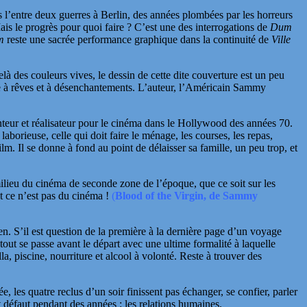
ns l’entre deux guerres à Berlin, des années plombées par les horreurs
ais le progrès pour quoi faire ? C’est une des interrogations de
Dum
m
reste une sacrée performance graphique dans la continuité de
Ville
là des couleurs vives, le dessin de cette dite couverture est un peu
e à rêves et à désenchantements. L’auteur, l’Américain Sammy
nteur et réalisateur pour le cinéma dans le Hollywood des années 70.
borieuse, celle qui doit faire le ménage, les courses, les repas,
. Il se donne à fond au point de délaisser sa famille, un peu trop, et
 milieu du cinéma de seconde zone de l’époque, que ce soit sur les
Et ce n’est pas du cinéma !
(
Blood of the Virgin, de Sammy
n. S’il est question de la première à la dernière page d’un voyage
out se passe avant le départ avec une ultime formalité à laquelle
la, piscine, nourriture et alcool à volonté. Reste à trouver des
, les quatre reclus d’un soir finissent pas échanger, se confier, parler
it défaut pendant des années : les relations humaines.