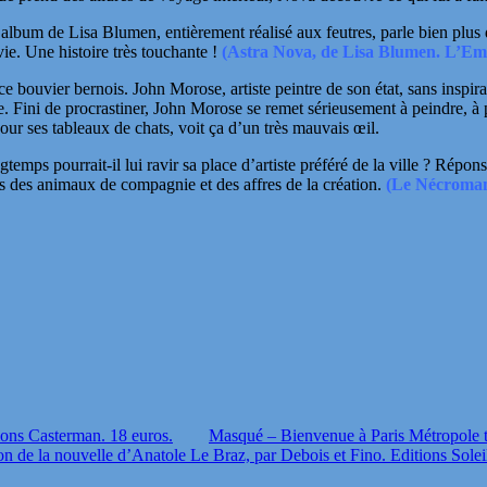
bum de Lisa Blumen, entièrement réalisé aux feutres, parle bien plus 
vie. Une histoire très touchante !
(Astra Nova, de Lisa Blumen. L’Em
 bouvier bernois. John Morose, artiste peintre de son état, sans inspirat
e. Fini de procrastiner, John Morose se remet sérieusement à peindre, à
pour ses tableaux de chats, voit ça d’un très mauvais
œil
.
gtemps pourrait-il lui ravir sa place d’artiste préféré de la ville ? Répo
us des animaux de compagnie et des affres de la création.
(Le Nécromanc
ions Casterman. 18 euros.
Masqué – Bienvenue à Paris Métropole 
ion de la nouvelle d’Anatole Le Braz, par Debois et Fino. Editions Solei