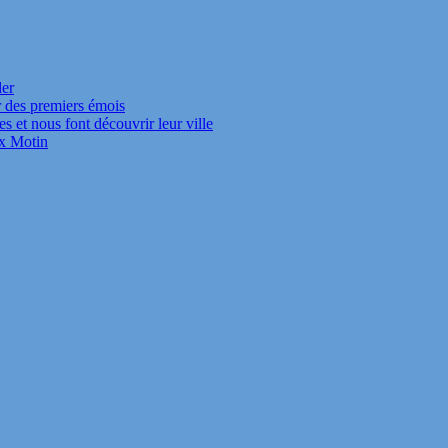
der
r des premiers émois
s et nous font découvrir leur ville
ux Motin