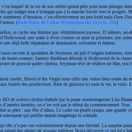
r s’est inspiré de la vie de son arrière-grand-père pour nous plonger da
rlin qui malgré tout n’échappe pas à la marche forcée vers le progrès. M
 sentiment, d’émotion, c’est effectivement un peu froid mais
Dum Du
’auteur. (
Dum Dum, de Lukas Wojciechowski. ça et là. 25€
)
élius, se cache une histoire pas véritablement joyeuse. D’ailleurs, au-de
r
d’Hollywood, une usine à rêves comme on aime la présenter, une usin
 une déjà belle réputation de dessinateur, scénariste et éditeur.
il nous raconte le quotidien de Seymour, un juif
d’origine irakienne, mo
obes de haute-couture, Sammy Harkham déroule le Hollywood de la classe la
ant de pouvoir parler cinéma. Seymour rêve de réaliser un film, son film
rration ciselée, Blood of the Virgin nous offre une vision bien sentie du
aux feutrés des producteurs. Rien de glamour ici mais la vie, la vraie. 
e BD de science-fiction réalisée par la jeune strasbourgeoise Lisa Blume
ions d’années-lumière, on n’en voit pas le début du commencement. Non, t
oit se plier : une fête d’adieu. Le cadre est plutôt sympa, une grande vil
ne astronaute qui préfère depuis longtemps la solitude.
 qu’elle n’a pas vus volontairement depuis une éternité. La surprise passée
ique prend des allures de voyage intérieur, Nova découvre ce qui lui a fa