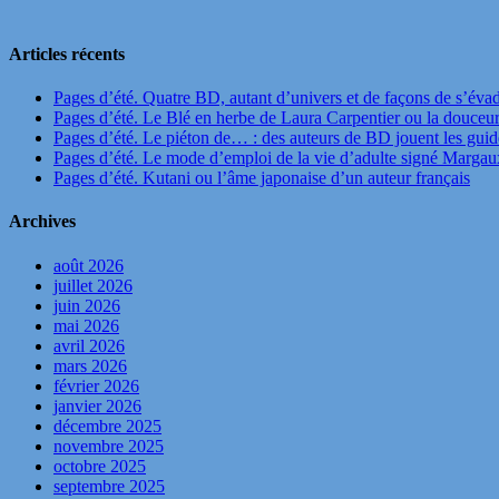
Articles récents
Pages d’été. Quatre BD, autant d’univers et de façons de s’éva
Pages d’été. Le Blé en herbe de Laura Carpentier ou la douceu
Pages d’été. Le piéton de… : des auteurs de BD jouent les guide
Pages d’été. Le mode d’emploi de la vie d’adulte signé Marga
Pages d’été. Kutani ou l’âme japonaise d’un auteur français
Archives
août 2026
juillet 2026
juin 2026
mai 2026
avril 2026
mars 2026
février 2026
janvier 2026
décembre 2025
novembre 2025
octobre 2025
septembre 2025