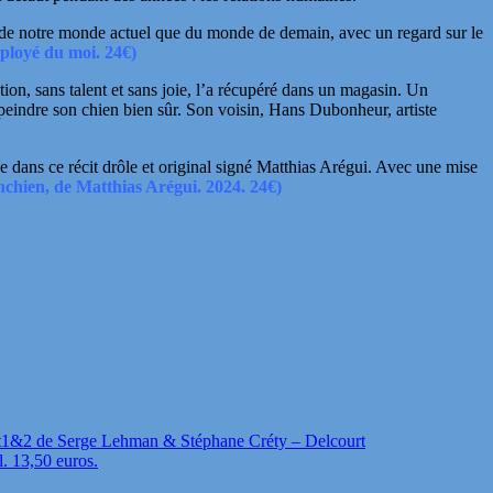
de notre monde actuel que du monde de demain, avec un regard sur le
ployé du moi. 24€)
ion, sans talent et sans joie, l’a récupéré dans un magasin. Un
 peindre son chien bien sûr. Son voisin, Hans Dubonheur, artiste
nse dans ce récit drôle et original signé Matthias Arégui. Avec une mise
hien, de Matthias Arégui. 2024. 24€)
t1&2 de Serge Lehman & Stéphane Créty – Delcourt
l. 13,50 euros.