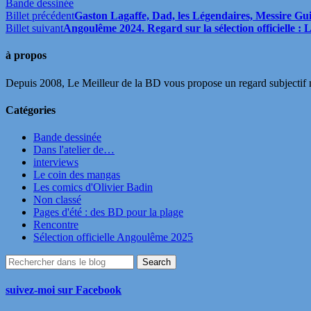
Bande dessinée
Billet précédent
Gaston Lagaffe, Dad, les Légendaires, Messire Gui
Billet suivant
Angoulême 2024. Regard sur la sélection officielle :
à propos
Depuis 2008, Le Meilleur de la BD vous propose un regard subjectif mai
Catégories
Bande dessinée
Dans l'atelier de…
interviews
Le coin des mangas
Les comics d'Olivier Badin
Non classé
Pages d'été : des BD pour la plage
Rencontre
Sélection officielle Angoulême 2025
suivez-moi sur Facebook