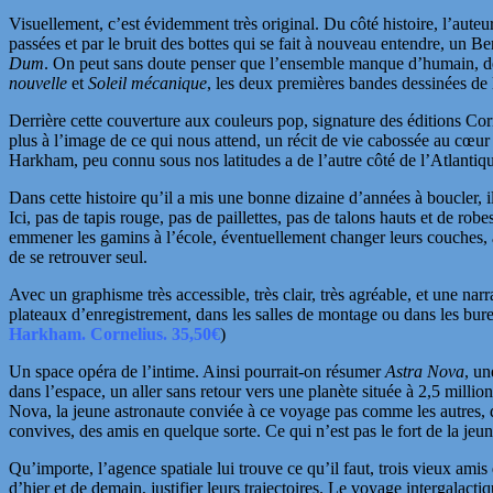
Visuellement, c’est évidemment très original. Du côté histoire, l’auteu
passées et par le bruit des
bottes qui se fait à nouveau entendre, un Be
Dum
. On peut sans doute penser que l’ensemble manque d’humain, de
nouvelle
et
Soleil mécanique
, les deux premières bandes dessinées de l
Derrière cette couverture aux couleurs pop, signature des éditions Corn
plus à l’image de ce qui nous attend, un récit de vie cabossée au
cœu
Harkham, peu connu sous nos latitudes a de l’autre côté de l’Atlantique
Dans cette histoire qu’il a mis une bonne dizaine d’années à boucler, 
Ici, pas de tapis rouge, pas de paillettes, pas de talons hauts et de r
emmener les gamins à l’école, éventuellement changer leurs couches, av
de se retrouver seul.
Avec un graphisme très accessible, très clair, très agréable, et une na
plateaux d’enregistrement, dans les salles de montage ou dans les bure
Harkham. Cornelius. 35,50€
)
Un space opéra de l’intime. Ainsi pourrait-on résumer
Astra Nova
, un
dans l’espace, un aller sans retour vers une planète située à 2,5 mill
Nova, la jeune astronaute conviée à ce voyage pas
comme les autres, d
convives, des amis en quelque sorte. Ce qui n’est pas le fort de la jeu
Qu’importe, l’agence spatiale lui trouve ce qu’il faut, trois vieux amis
d’hier et de demain, justifier leurs trajectoires. Le voyage intergalact