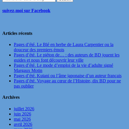
suivez-moi sur Facebook
Articles récents
Pages d’été. Le Blé en herbe de Laura Carpentier ou la
douceur des premiers émois
Pages d’été. Le piéton de… : des auteurs de BD jouent les
guides et nous font découvrir leur ville
Pages d’été. Le mode d’emploi de la vie d’adulte signé
Margaux Motin
Pages d’été. Kutani ou l’âme japonaise d’un auteur français
Pages d’été. Voyage au cœur de l’Histoire, dix BD pour ne
pas oublier
Archives
juillet 2026
juin 2026
mai 2026
avril 2026