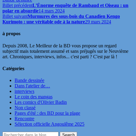
Billet précédent
L’Énorme enquête de Rambaud et Oiseau : un
polar en absurdie
14 mars 2024
Billet suivant
Murmures des sous-bois du Canadien Kengo
Kurimoto : une véritable ode à la nature
29 mars 2024
à propos
Depuis 2008, Le Meilleur de la BD vous propose un regard
subjectif mais totalement assumé et sans préjugés sur le Neuvième
art. Chroniques, interviews, infos... c'est parti ? C'est par là !
Catégories
Bande dessinée
Dans l'atelier de…
interviews
Le coin des mangas
Les comics d'Olivier Badin
Non classé
Pages d'été : des BD pour la plage
Rencontre
Sélection officielle Angoulême 2025