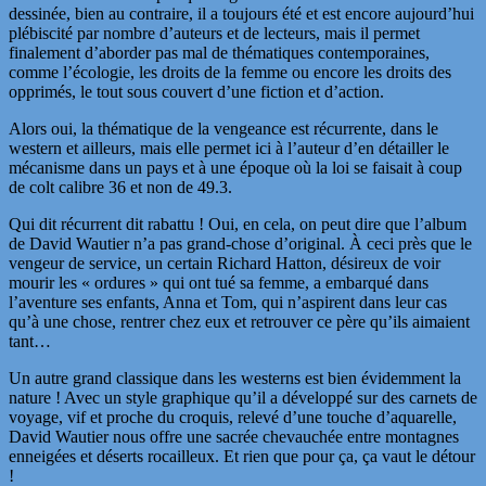
dessinée, bien au contraire, il a toujours été et est encore aujourd’hui
plébiscité par nombre d’auteurs et de lecteurs, mais il permet
finalement d’aborder pas mal de thématiques contemporaines,
comme l’écologie, les droits de la femme ou encore les droits des
opprimés, le tout sous couvert d’une fiction et d’action.
Alors oui, la thématique de la vengeance est récurrente, dans le
western et ailleurs, mais elle permet ici à l’auteur d’en détailler le
mécanisme dans un pays et à une époque où la loi se faisait à coup
de colt calibre 36 et non de 49.3.
Qui dit récurrent dit rabattu ! Oui, en cela, on peut dire que l’album
de David Wautier n’a pas grand-chose d’original. À ceci près que le
vengeur de service, un certain Richard Hatton, désireux de voir
mourir les « ordures » qui ont tué sa femme, a embarqué dans
l’aventure ses enfants, Anna et Tom, qui n’aspirent dans leur cas
qu’à une chose, rentrer chez eux et retrouver ce père qu’ils aimaient
tant…
Un autre grand classique dans les westerns est bien évidemment la
nature ! Avec un style graphique qu’il a développé sur des carnets de
voyage, vif et proche du croquis, relevé d’une touche d’aquarelle,
David Wautier nous offre une sacrée chevauchée entre montagnes
enneigées et déserts rocailleux. Et rien que pour ça, ça vaut le détour
!