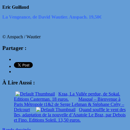
Eric Guillaud
La Vengeance, de David Wautier. Anspach. 19,50€
© Anspach / Wautier
Partager :
À Lire Aussi :
Kraa, La Vallée perdue, de Sokal.
Editions Casterman. 18 euros.
Masqué – Bienvenue à
Paris Métropole t1&2 de Serge Lehman & Stéphane Créty –
Delcourt
Quand souffle le vent des
îles, adaptation de la nouvelle d’Anatole Le Braz, par Debois
et Fino. Editions Soleil. 13,50 euros.
Bande dessinée