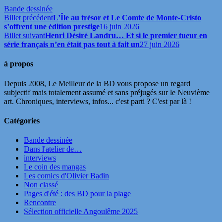
Bande dessinée
Billet précédent
L’Île au trésor et Le Comte de Monte-Cristo
s’offrent une édition prestige
16 juin 2026
Billet suivant
Henri Désiré Landru… Et si le premier tueur en
série français n’en était pas tout à fait un
27 juin 2026
à propos
Depuis 2008, Le Meilleur de la BD vous propose un regard
subjectif mais totalement assumé et sans préjugés sur le Neuvième
art. Chroniques, interviews, infos... c'est parti ? C'est par là !
Catégories
Bande dessinée
Dans l'atelier de…
interviews
Le coin des mangas
Les comics d'Olivier Badin
Non classé
Pages d'été : des BD pour la plage
Rencontre
Sélection officielle Angoulême 2025