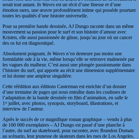
serait tout autant.
In Waves
est un récit d’une finesse et d’une
émotion rares, une œuvre profondément intime qui possède pourtant
toutes les qualités d’une histoire universelle.
Pour sa première bande dessinée, AJ Dungo raconte dans un même
mouvement sa passion pour le surf et son histoire d’amour avec
Kristen, elle aussi passionnée de glisse, jusqu’au jour où un cancer
des os lui est diagnostiqué.
Absolument poignant,
In Waves
n’en demeure pas moins une
formidable ode à la vie, même lorsqu’elle se retrouve malmenée par
les vagues du malheur. C’est aussi une plongée passionnante dans
l’histoire du surf, qui apporte au récit une dimension supplémentaire
et lui donne une ampleur singulière.
Cette réédition aux éditions Casterman est enrichie d’un dossier
d’une trentaine de pages qui nous entraîne dans les coulisses de
l’adaptation de la bande dessinée en film d’animation, en salle le
1ᵉʳ juillet
, avec photos, synopsis, storyboard, illustrations, et
interview de l’auteur.
Après le succès de ce magnifique roman graphique – vendu à plus
de 100 000 exemplaires – AJ Dungo est passé d’une planche à
l’autre, du surf au skateboard, pour raconter, avec Brandon Dumais
au scénario, leur jeunesse de skateurs dans les rues de Los Angeles.