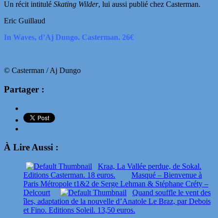
Un récit intitulé
Skating Wilder
, lui aussi publié chez Casterman.
Eric Guillaud
In Waves, d’Aj Dungo. Casterman. 26€
© Casterman / Aj Dungo
Partager :
À Lire Aussi :
Kraa, La Vallée perdue, de Sokal.
Editions Casterman. 18 euros.
Masqué – Bienvenue à
Paris Métropole t1&2 de Serge Lehman & Stéphane Créty –
Delcourt
Quand souffle le vent des
îles, adaptation de la nouvelle d’Anatole Le Braz, par Debois
et Fino. Editions Soleil. 13,50 euros.