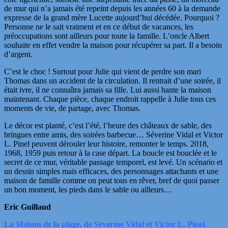
de mur qui n’a jamais été repeint depuis les années 60 à la demande
expresse de la grand mère Lucette aujourd’hui décédée. Pourquoi ?
Personne ne le sait vraiment et en ce début de vacances, les
préoccupations sont ailleurs pour toute la famille. L’oncle Albert
souhaite en effet vendre la maison pour récupérer sa part. Il a besoin
d’argent.
C’est le choc ! Surtout pour Julie qui vient de perdre son mari
Thomas dans un accident de la circulation. Il rentrait d’une soirée, il
était ivre, il ne connaîtra jamais sa fille. Lui aussi hante la maison
maintenant. Chaque pièce, chaque endroit rappelle à Julie tous ces
moments de vie, de partage, avec Thomas.
Le décor est planté, c’est l’été, l’heure des châteaux de sable, des
bringues entre amis, des soirées barbecue… Séverine Vidal et Victor
L. Pinel peuvent dérouler leur histoire, remonter le temps. 2018,
1968, 1959 puis retour à la case départ. La boucle est bouclée et le
secret de ce mur, véritable passage temporel, est levé. Un scénario et
un dessin simples mais efficaces, des personnages attachants et une
maison de famille comme on peut tous en rêver, bref de quoi passer
un bon moment, les pieds dans le sable ou ailleurs…
Eric Guillaud
La Maison de la plage, de Séverine Vidal et Victor L. Pinel.