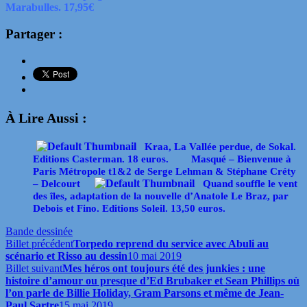
Marabulles. 17,95€
Partager :
À Lire Aussi :
Kraa, La Vallée perdue, de Sokal.
Editions Casterman. 18 euros.
Masqué – Bienvenue à
Paris Métropole t1&2 de Serge Lehman & Stéphane Créty
– Delcourt
Quand souffle le vent
des îles, adaptation de la nouvelle d’Anatole Le Braz, par
Debois et Fino. Editions Soleil. 13,50 euros.
Bande dessinée
Billet précédent
Torpedo reprend du service avec Abuli au
scénario et Risso au dessin
10 mai 2019
Billet suivant
Mes héros ont toujours été des junkies : une
histoire d’amour ou presque d’Ed Brubaker et Sean Phillips où
l’on parle de Billie Holiday, Gram Parsons et même de Jean-
Paul Sartre
15 mai 2019