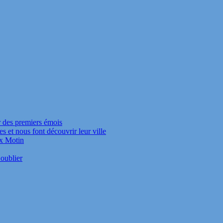
r des premiers émois
s et nous font découvrir leur ville
ux Motin
oublier