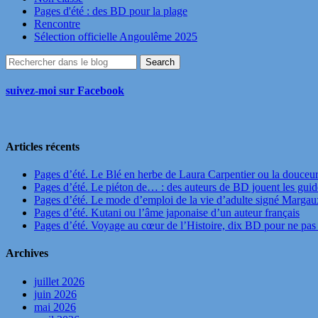
Pages d'été : des BD pour la plage
Rencontre
Sélection officielle Angoulême 2025
suivez-moi sur Facebook
Articles récents
Pages d’été. Le Blé en herbe de Laura Carpentier ou la douceu
Pages d’été. Le piéton de… : des auteurs de BD jouent les guide
Pages d’été. Le mode d’emploi de la vie d’adulte signé Marga
Pages d’été. Kutani ou l’âme japonaise d’un auteur français
Pages d’été. Voyage au cœur de l’Histoire, dix BD pour ne pas 
Archives
juillet 2026
juin 2026
mai 2026