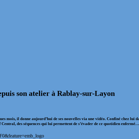
puis son atelier à Rablay-sur-Layon
elques mois, il donne aujourd’hui de ses nouvelles via une vidéo. Confiné chez l
Central, des séquences qui lui permettent de s’évader de ce quotidien enfermé
F0&feature=emb_logo