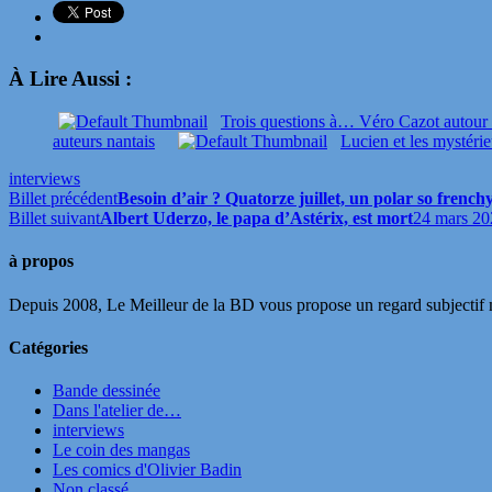
À Lire Aussi :
Trois questions à… Véro Cazot autour 
auteurs nantais
Lucien et les mystéri
interviews
Billet précédent
Besoin d’air ? Quatorze juillet, un polar so frenc
Billet suivant
Albert Uderzo, le papa d’Astérix, est mort
24 mars 20
à propos
Depuis 2008, Le Meilleur de la BD vous propose un regard subjectif mai
Catégories
Bande dessinée
Dans l'atelier de…
interviews
Le coin des mangas
Les comics d'Olivier Badin
Non classé